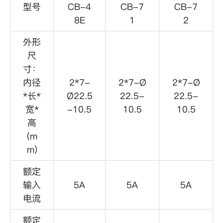
型号
CB-4
CB-7
CB-7
8E
1
2
外形
尺
寸：
内径
2*7-
2*7-Ø
2*7-Ø
*长*
Ø22.5
22.5-
22.5-
宽*
-10.5
10.5
10.5
高
(m
m)
额定
输入
5A
5A
5A
电流
额定