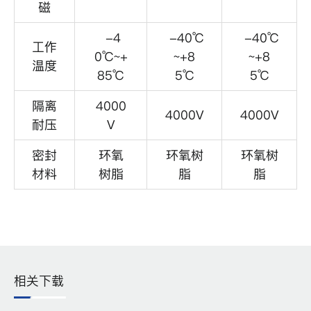
磁
-4
-40℃
-40℃
工作
0℃~+
~+8
~+8
温度
85℃
5℃
5℃
隔离
4000
4000V
4000V
耐压
V
密封
环氧
环氧树
环氧树
材料
树脂
脂
脂
相关下载