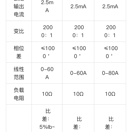
2.5m
输出
2.5mA
2.5mA
A
电流
200
200
200
变比
0：1
0：1
0：1
相位
≤100
≤100
≤100
差
0＇
0＇
0＇
线性
0-60
0-60A
0-80A
范围
A
负载
10Ω
10Ω
10Ω
电阻
比
差：
比
比
5%Ib~
差：
差：