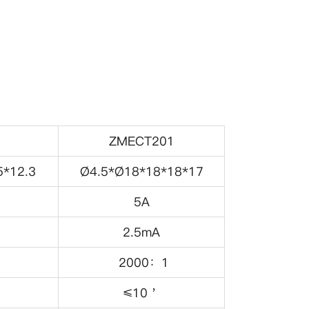
ZMECT201
5*12.3
Ø4.5*Ø18*18*18*17
5A
2.5mA
2000：1
≤10＇