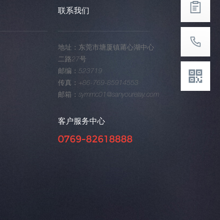
联系我们
地址：东莞市塘厦镇莆心湖中心
二路27号
邮编：523719
传真：+86-769-85914553
邮箱：symmc01@sanyourelay.com
客户服务中心
0769-82618888