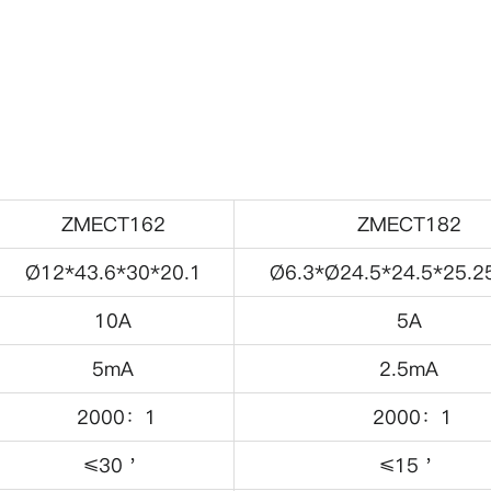
ZMECT162
ZMECT182
Ø12*43.6*30*20.1
Ø6.3*Ø24.5*24.5*25.2
10A
5A
5mA
2.5mA
2000：1
2000：1
≤30＇
≤15＇